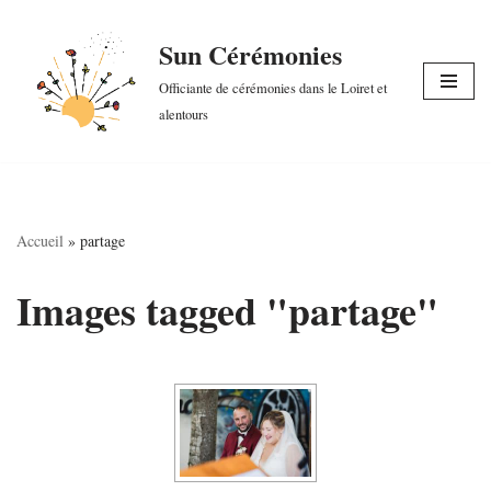
Sun Cérémonies
Aller
au
Officiante de cérémonies dans le Loiret et
contenu
alentours
Accueil
»
partage
Images tagged "partage"